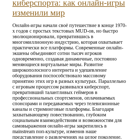
киберспорта: как онлайн-игры
изменили мир
Онлайн-игры начали своё путешествие в конце 1970-
х годов с простых текстовых MUD-ов, но быстро
эволюционировали, превратившись в
многомиллионную индустрию, которая охватывает
практически все платформы. Современные онлайн-
экшены объединяют сотни тысяч игроков
одновременно, создавая динамичные, постоянно
меняющиеся виртуальные миры. Развитие
широкополосного интернета и удешевление
оборудования поспособствовало массовому
принятию этих игр в разных культурах. Параллельно
с игровым процессом развивался киберспорт,
превративший талантливых геймеров в
профессиональных спортсменов, оплачиваемых
спонсорами и передаваемых через телевизионные
каналы и стриминговые платформы. Благодаря
захватывающему повествованию, глубоким
социальным взаимодействиям и возможностям для
самовыражения онлайн-игры закрепились в
mainstream поп-культуре, изменив наше
представление о развлечениях на целое поколение.